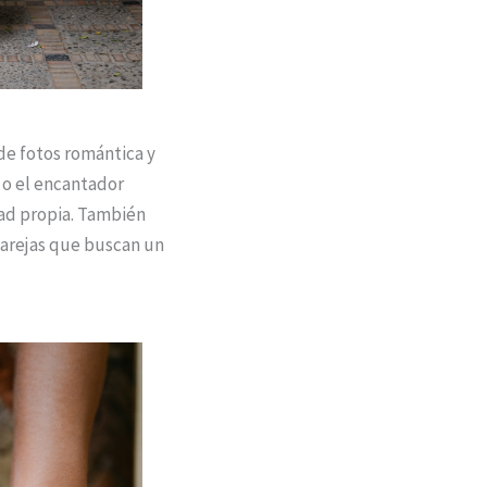
de fotos romántica y
 o el encantador
dad propia. También
 parejas que buscan un